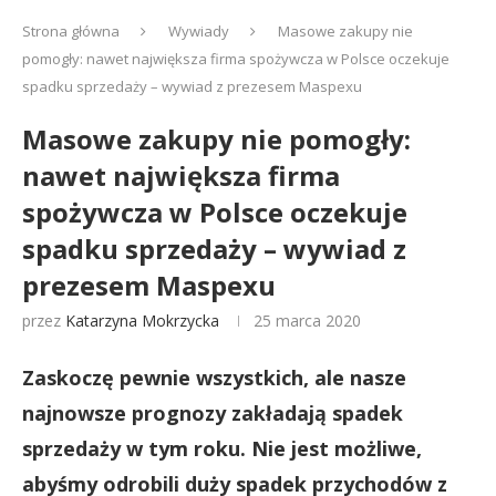
Strona główna
Wywiady
Masowe zakupy nie
pomogły: nawet największa firma spożywcza w Polsce oczekuje
spadku sprzedaży – wywiad z prezesem Maspexu
Masowe zakupy nie pomogły:
nawet największa firma
spożywcza w Polsce oczekuje
spadku sprzedaży – wywiad z
prezesem Maspexu
przez
Katarzyna Mokrzycka
25 marca 2020
Zaskoczę pewnie wszystkich, ale nasze
najnowsze prognozy zakładają spadek
sprzedaży w tym roku. Nie jest możliwe,
abyśmy odrobili duży spadek przychodów z