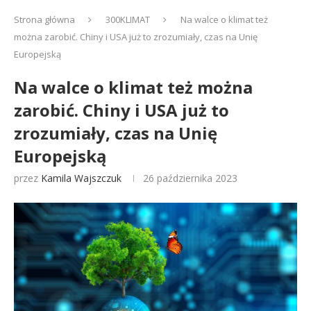
Strona główna
300KLIMAT
Na walce o klimat też
można zarobić. Chiny i USA już to zrozumiały, czas na Unię
Europejską
Na walce o klimat też można
zarobić. Chiny i USA już to
zrozumiały, czas na Unię
Europejską
przez
Kamila Wajszczuk
26 października 2023