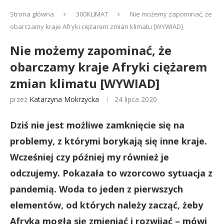
Strona główna
300KLIMAT
Nie możemy zapominać, że
obarczamy kraje Afryki ciężarem zmian klimatu [WYWIAD]
Nie możemy zapominać, że
obarczamy kraje Afryki ciężarem
zmian klimatu [WYWIAD]
przez
Katarzyna Mokrzycka
24 lipca 2020
Dziś nie jest możliwe zamknięcie się na
problemy, z którymi borykają się inne kraje.
Wcześniej czy później my również je
odczujemy. Pokazała to wzorcowo sytuacja z
pandemią. Woda to jeden z pierwszych
elementów, od których należy zacząć, żeby
Afryka mogła się zmieniać i rozwijać – mówi