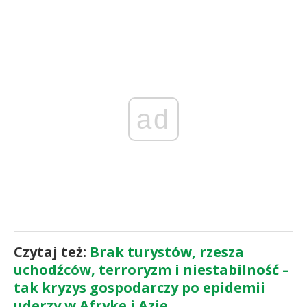
ad
Czytaj też:
Brak turystów, rzesza
uchodźców, terroryzm i niestabilność –
tak kryzys gospodarczy po epidemii
uderzy w Afrykę i Azję