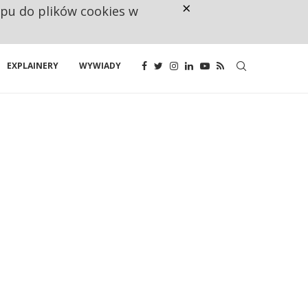
×
ępu do plików cookies w
NA JEDEN WAKAT PRZYPADAJĄ 
EXPLAINERY
WYWIADY