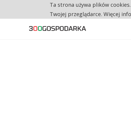
Ta strona używa plików cookies
TYLKO U NAS
CO TRZECIĄ ZŁOTÓWKĘ Z EMERYTURY SE
Twojej przeglądarce. Więcej inf