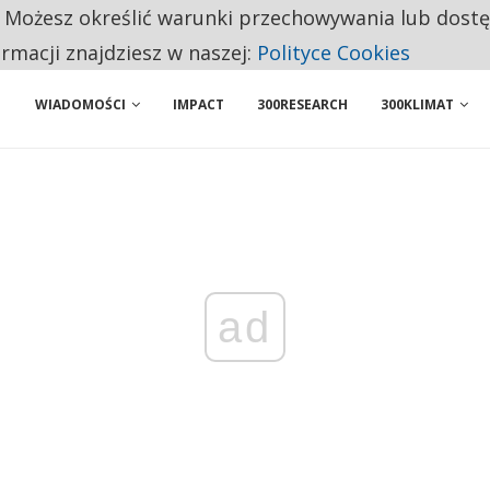
. Możesz określić warunki przechowywania lub dost
NIORZY PRZEZNACZAJĄ NA PODSTAWOWE ZAKUPY
ormacji znajdziesz w naszej:
Polityce Cookies
WIADOMOŚCI
IMPACT
300RESEARCH
300KLIMAT
ad