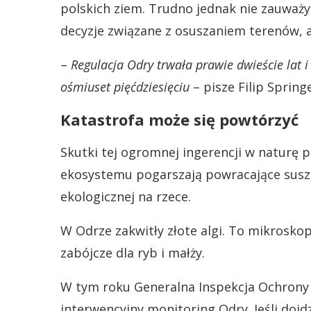
polskich ziem. Trudno jednak nie zauważy
decyzje związane z osuszaniem terenów, 
–
Regulacja Odry trwała prawie dwieście lat i
ośmiuset pięćdziesięciu
– pisze Filip Springe
Katastrofa może się powtórzyć
Skutki tej ogromnej ingerencji w naturę p
ekosystemu pogarszają powracające susze
ekologicznej na rzece.
W Odrze zakwitły złote algi. To mikroskop
zabójcze dla ryb i małży.
W tym roku Generalna Inspekcja Ochron
interwencyjny monitoring Odry. Jeśli dojd