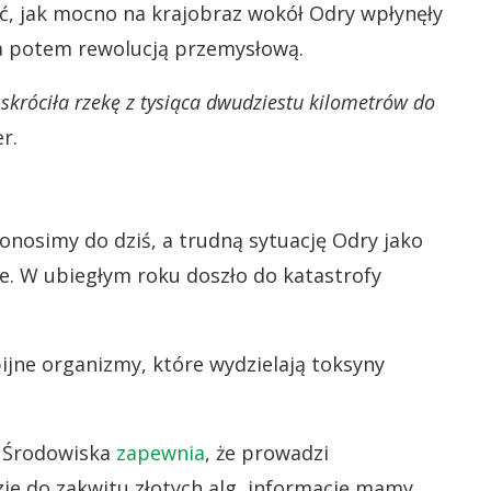
ć, jak mocno na krajobraz wokół Odry wpłynęły
a potem rewolucją przemysłową.
 skróciła rzekę z tysiąca dwudziestu kilometrów do
r.
onosimy do dziś, a trudną sytuację Odry jako
. W ubiegłym roku doszło do katastrofy
ijne organizmy, które wydzielają toksyny
y Środowiska
zapewnia
, że prowadzi
zie do zakwitu złotych alg, informację mamy