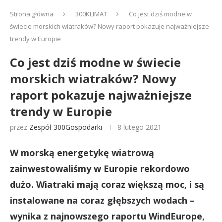
Strona główna
300KLIMAT
Co jest dziś modne w
świecie morskich wiatraków? Nowy raport pokazuje najważniejsze
trendy w Europie
Co jest dziś modne w świecie
morskich wiatraków? Nowy
raport pokazuje najważniejsze
trendy w Europie
przez
Zespół 300Gospodarki
8 lutego 2021
W morską energetykę wiatrową
zainwestowaliśmy w Europie rekordowo
dużo. Wiatraki mają coraz większą moc, i są
instalowane na coraz głębszych wodach –
wynika z najnowszego raportu WindEurope,