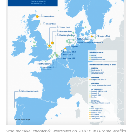
Stan morskiej energetyki wiatrowej po 2020 r. w Europie, grafika