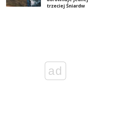
trzeciej Śniardw
ad