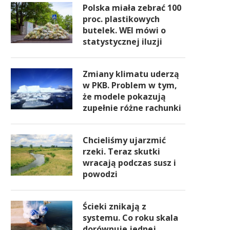
Polska miała zebrać 100
proc. plastikowych
butelek. WEI mówi o
statystycznej iluzji
Zmiany klimatu uderzą
w PKB. Problem w tym,
że modele pokazują
zupełnie różne rachunki
Chcieliśmy ujarzmić
rzeki. Teraz skutki
wracają podczas susz i
powodzi
Ścieki znikają z
systemu. Co roku skala
dorównuje jednej