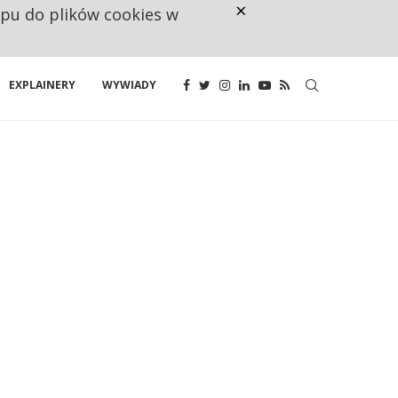
×
ępu do plików cookies w
CO TRZECIĄ ZŁOTÓWKĘ Z EMER
EXPLAINERY
WYWIADY