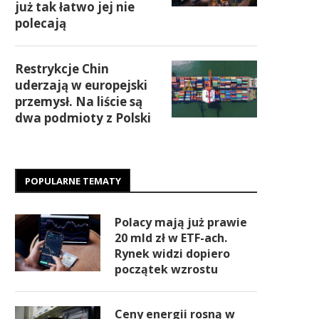
już tak łatwo jej nie
polecają
Restrykcje Chin
uderzają w europejski
przemysł. Na liście są
dwa podmioty z Polski
POPULARNE TEMATY
Polacy mają już prawie
20 mld zł w ETF-ach.
Rynek widzi dopiero
początek wzrostu
Ceny energii rosną w