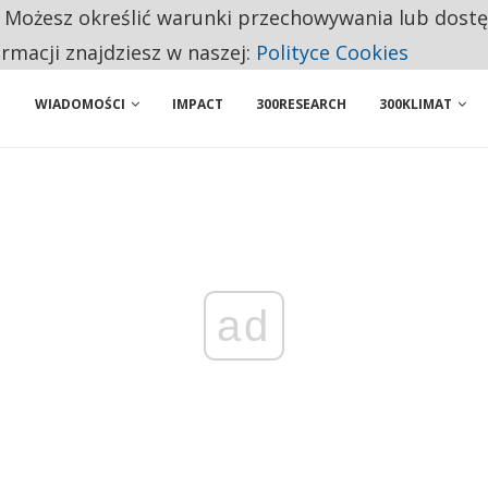
. Możesz określić warunki przechowywania lub dost
 PRZEMYSŁ. NA LIŚCIE SĄ DWA PODMIOTY Z POLSKI
ormacji znajdziesz w naszej:
Polityce Cookies
WIADOMOŚCI
IMPACT
300RESEARCH
300KLIMAT
ad