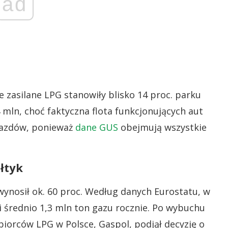
ad
zasilane LPG stanowiły blisko 14 proc. parku
mln, choć faktyczna flota funkcjonujących aut
jazdów, ponieważ
dane GUS
obejmują wszystkie
łtyk
wynosił ok. 60 proc. Według danych Eurostatu, w
i średnio 1,3 mln ton gazu rocznie. Po wybuchu
biorców LPG w Polsce, Gaspol, podjął decyzję o