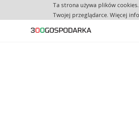
Ta strona używa plików cookies
TYLKO U NAS
RESTRYKCJE CHIN UDERZAJĄ W EUROPEJSKI
Twojej przeglądarce. Więcej inf