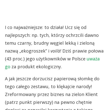
I co najważniejsze: to działa! Ucz się od
najlepszych: np. tych, którzy ochrzcili dawno
temu czarny, brudny węgiel lekką i zieloną
nazwą „ekogroszek” i
voilà!
Dziś prawie połowa
(43 proc.) jego użytkowników w Polsce
uważa
go
za produkt ekologiczny.
A jak jeszcze dorzucisz papierową słomkę do
tego całego zestawu, to klękajcie narody!
Zreformowany przez biznes na zielon Klient
(patrz punkt pierwszy) na pewno chętnie
dopłaci za przywilej korzystania z takiego