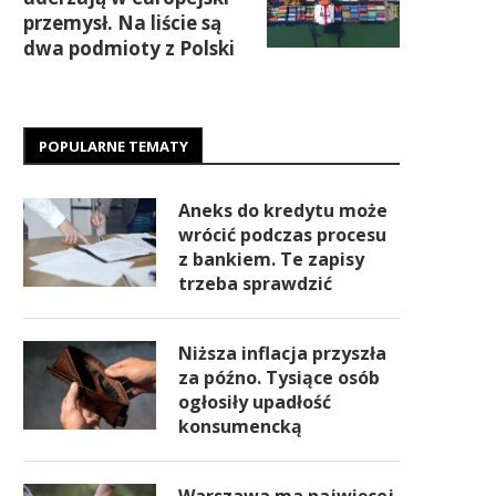
przemysł. Na liście są
dwa podmioty z Polski
POPULARNE TEMATY
Aneks do kredytu może
wrócić podczas procesu
z bankiem. Te zapisy
trzeba sprawdzić
Niższa inflacja przyszła
za późno. Tysiące osób
ogłosiły upadłość
konsumencką