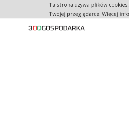
Ta strona używa plików cookies
TYLKO U NAS
RESTRYKCJE CHIN UDERZAJĄ W EUROPEJSKI
Twojej przeglądarce. Więcej inf