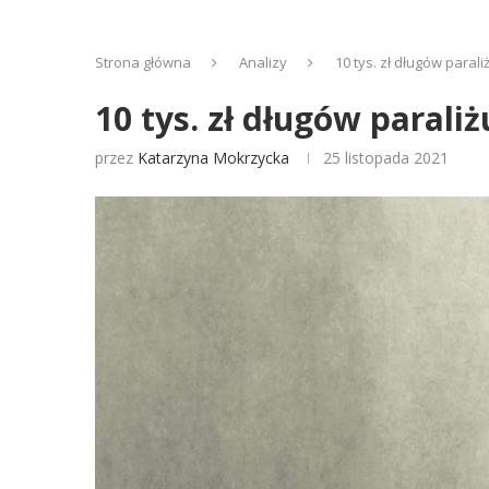
Strona główna
Analizy
10 tys. zł długów parali
10 tys. zł długów paraliż
przez
Katarzyna Mokrzycka
25 listopada 2021