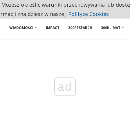
. Możesz określić warunki przechowywania lub dost
 PRZEMYSŁ. NA LIŚCIE SĄ DWA PODMIOTY Z POLSKI
ormacji znajdziesz w naszej:
Polityce Cookies
WIADOMOŚCI
IMPACT
300RESEARCH
300KLIMAT
ad