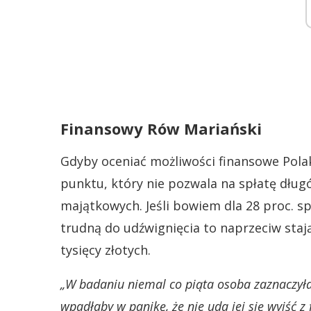
Finansowy Rów Mariański
Gdyby oceniać możliwości finansowe Pola
punktu, który nie pozwala na spłatę długó
majątkowych. Jeśli bowiem dla 28 proc. sp
trudną do udźwignięcia to naprzeciw staj
tysięcy złotych.
„W badaniu niemal co piąta osoba zaznaczyła,
wpadłaby w panikę, że nie uda jej się wyjść 