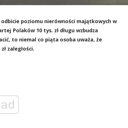
 odbicie poziomu nierówności majątkowych w
artej Polaków 10 tys. zł długu wzbudza
łacić, to niemal co piąta osoba uważa, że
zł zaległości.
ad