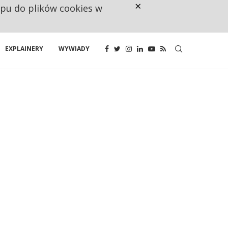
×
ępu do plików cookies w
CO TRZECIĄ ZŁOTÓWKĘ Z EMER
EXPLAINERY
WYWIADY