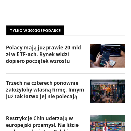
TYLKO W 300GOSPODARCE
Polacy mają już prawie 20 mld
zł w ETF-ach. Rynek widzi
dopiero początek wzrostu
Trzech na czterech ponownie
założyłoby własną firmę. Innym
już tak łatwo jej nie polecają
Restrykcje Chin uderzają w
europejski przemysł. Na liście