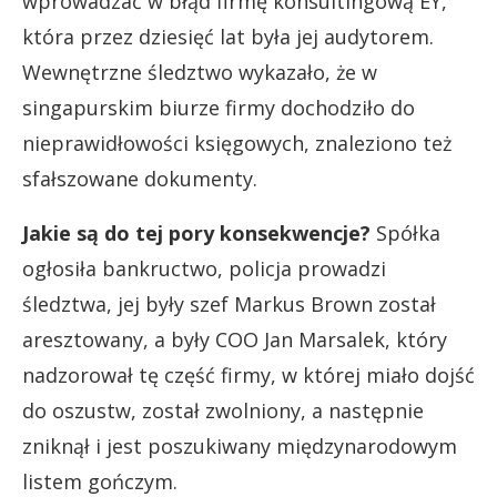
wprowadzać w błąd firmę konsultingową EY,
która przez dziesięć lat była jej audytorem.
Wewnętrzne śledztwo wykazało, że w
singapurskim biurze firmy dochodziło do
nieprawidłowości księgowych, znaleziono też
sfałszowane dokumenty.
Jakie są do tej pory konsekwencje?
Spółka
ogłosiła bankructwo, policja prowadzi
śledztwa, jej były szef Markus Brown został
aresztowany, a były COO Jan Marsalek, który
nadzorował tę część firmy, w której miało dojść
do oszustw, został zwolniony, a następnie
zniknął i jest poszukiwany międzynarodowym
listem gończym.