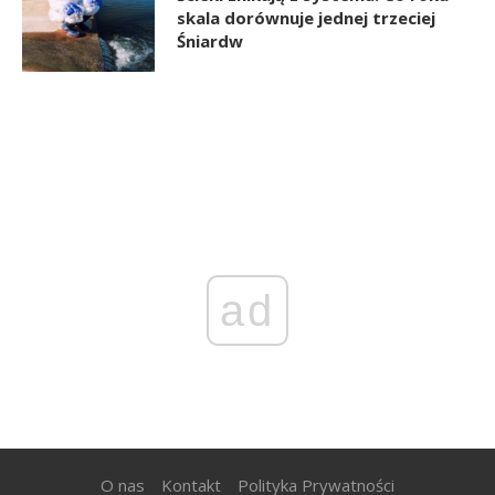
skala dorównuje jednej trzeciej
Śniardw
ad
O nas
Kontakt
Polityka Prywatności