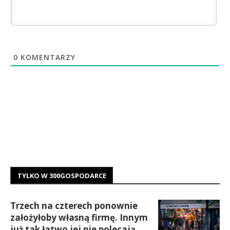
0
KOMENTARZY
TYLKO W 300GOSPODARCE
Trzech na czterech ponownie
założyłoby własną firmę. Innym
już tak łatwo jej nie polecają