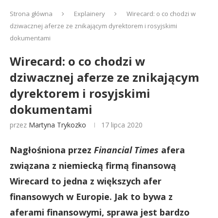
Strona główna
Explainery
Wirecard: o co chodzi w
dziwacznej aferze ze znikającym dyrektorem i rosyjskimi
dokumentami
Wirecard: o co chodzi w
dziwacznej aferze ze znikającym
dyrektorem i rosyjskimi
dokumentami
przez
Martyna Trykozko
17 lipca 2020
Nagłośniona przez
Financial Times
afera
związana z niemiecką firmą finansową
Wirecard to jedna z większych afer
finansowych w Europie. Jak to bywa z
aferami finansowymi, sprawa jest bardzo