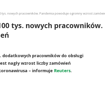
00 tys. nowych pracowników. Pandemia powoduje ogromny wzrost zamówi
100 tys. nowych pracowników
ień
tys. dodatkowych pracowników do obsługi
st nagły wzrost liczby zamówień
koronawirusa – informuje
Reuters
.