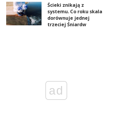
Ścieki znikają z
systemu. Co roku skala
dorównuje jednej
trzeciej Śniardw
ad
Na jednych półkach ulga, na
Cieśnina Ormuz już nie str
innych drożyzna. Czerwcowe
jak wcześniej, ale rynek pa
ceny pokazują duży rozjazd
nadal nie jest spokojny