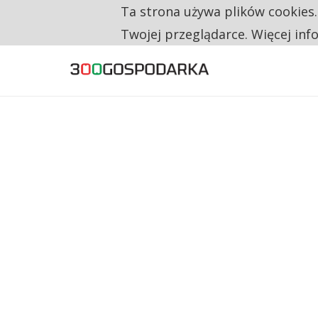
Ta strona używa plików cookies
TYLKO U NAS
CO TRZECIĄ ZŁOTÓWKĘ Z EMERYTURY SE
Twojej przeglądarce. Więcej inf