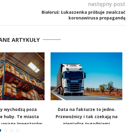
następny post
Białoruś: Łukaszenka próbuje zwalczać
koronawirusa propagandą
ANE ARTYKUŁY
y wychodzą poza
Data na fakturze to jedno.
e huby. Te miasta
Przewoźnicy i tak czekają na
ą uwagę inwestorów
pieniądze tygodniami