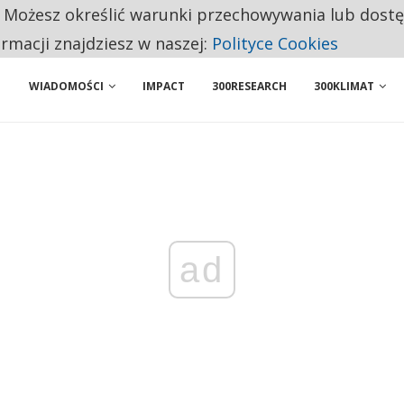
. Możesz określić warunki przechowywania lub dost
NIORZY PRZEZNACZAJĄ NA PODSTAWOWE ZAKUPY
ormacji znajdziesz w naszej:
Polityce Cookies
WIADOMOŚCI
IMPACT
300RESEARCH
300KLIMAT
ad