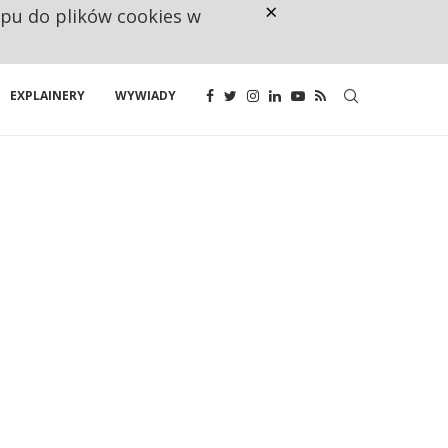
×
ępu do plików cookies w
NA JEDEN WAKAT PRZYPADAJĄ 
EXPLAINERY
WYWIADY