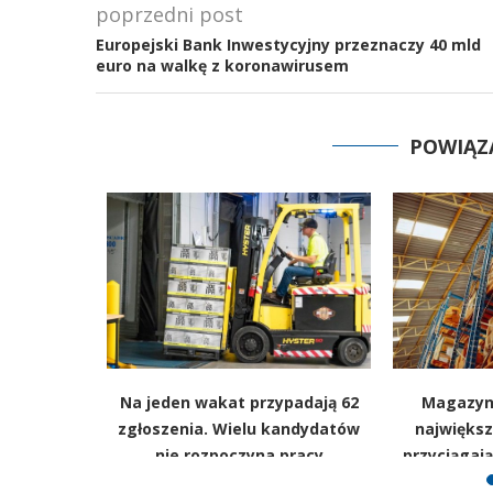
poprzedni post
Europejski Bank Inwestycyjny przeznaczy 40 mld
euro na walkę z koronawirusem
POWIĄZ
ją miesiąc
Na jeden wakat przypadają 62
Magazyn
Potem mogą
zgłoszenia. Wielu kandydatów
największ
ary
nie rozpoczyna pracy
przyciągaj