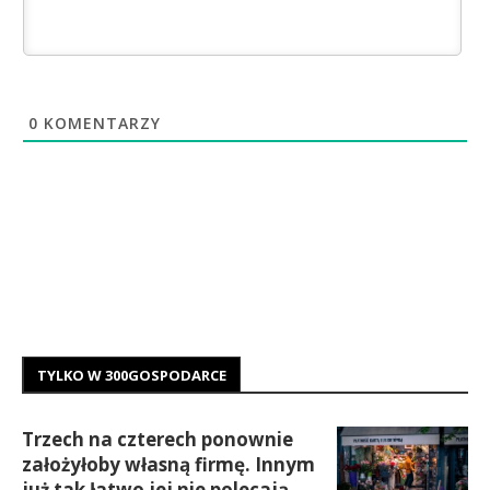
0
KOMENTARZY
TYLKO W 300GOSPODARCE
Trzech na czterech ponownie
założyłoby własną firmę. Innym
już tak łatwo jej nie polecają