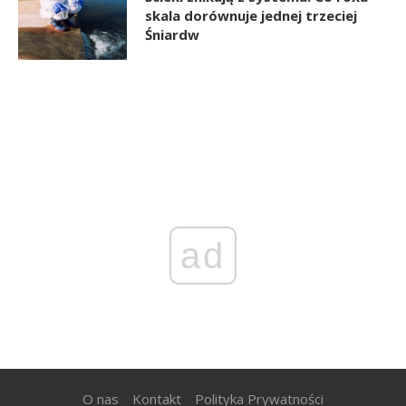
skala dorównuje jednej trzeciej
Śniardw
ad
O nas
Kontakt
Polityka Prywatności