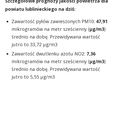
Szczegółowe prognozy jakości powietrza dla
powiatu lublinieckiego na dziś:
Zawartość pyłów zawieszonych PM10:
47,91
mikrogramów na metr sześcienny (
µg/m3
)
średnio na dobę. Przewidywana wartość
jutro to 33,72 µg/m3
Zawartość dwutlenku azotu NO2:
7,36
mikrogramów na metr sześcienny (
µg/m3
)
średnio na dobę. Przewidywana wartość
jutro to 5,55 µg/m3