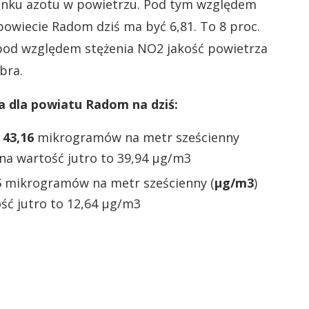
enku azotu w powietrzu. Pod tym względem
owiecie Radom dziś ma być 6,81. To 8 proc.
pod względem stężenia NO2 jakość powietrza
bra.
a dla powiatu Radom na dziś:
:
43,16
mikrogramów na metr sześcienny
na wartość jutro to 39,94 µg/m3
5
mikrogramów na metr sześcienny (
µg/m3
)
ść jutro to 12,64 µg/m3