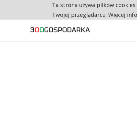
Ta strona używa plików cookies
TYLKO U NAS
CO TRZECIĄ ZŁOTÓWKĘ Z EMERYTURY SE
Twojej przeglądarce. Więcej inf