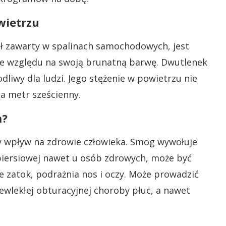
wietrzu
ół zawarty w spalinach samochodowych, jest
ze względu na swoją brunatną barwę. Dwutlenek
odliwy dla ludzi. Jego stężenie w powietrzu nie
 metr sześcienny.
m?
 wpływ na zdrowie człowieka. Smog wywołuje
piersiowej nawet u osób zdrowych, może być
ie zatok, podrażnia nos i oczy. Może prowadzić
ewlekłej obturacyjnej choroby płuc, a nawet