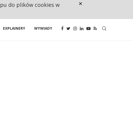
×
ępu do plików cookies w
NA JEDEN WAKAT PRZYPADAJĄ 
EXPLAINERY
WYWIADY