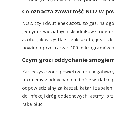
Co oznacza zawartość NO2 w po
NO2, czyli dwutlenek azotu to gaz, na og
jednym z widzialnych składników smogu 
azotu, jak wszystkie tlenki azotu, jest szk
powinno przekraczać 100 mikrogramów na
Czym grozi oddychanie smogie
Zanieczyszczone powietrze ma negatywny
problemy z oddychaniem i bóle w klatce 
odpowiedzialny za kaszel, katar i zapalen
do infekcji dróg oddechowych, astmy, prz
raka płuc.