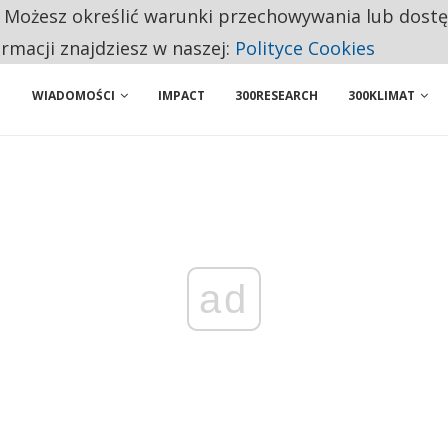
. Możesz określić warunki przechowywania lub dost
NIORZY PRZEZNACZAJĄ NA PODSTAWOWE ZAKUPY
ormacji znajdziesz w naszej:
Polityce Cookies
WIADOMOŚCI
IMPACT
300RESEARCH
300KLIMAT
ad