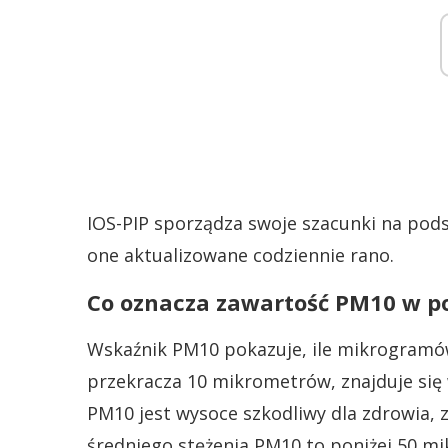
IOS-PIP sporządza swoje szacunki na pods
one aktualizowane codziennie rano.
Co oznacza zawartość PM10 w p
Wskaźnik PM10 pokazuje, ile mikrogramów
przekracza 10 mikrometrów, znajduje się
PM10 jest wysoce szkodliwy dla zdrowia, 
średniego stężenia PM10 to poniżej 50 m