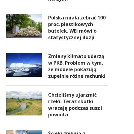
Polska miała zebrać 100
proc. plastikowych
butelek. WEI mówi o
statystycznej iluzji
Zmiany klimatu uderzą
w PKB. Problem w tym,
że modele pokazują
zupełnie różne rachunki
Chcieliśmy ujarzmić
rzeki. Teraz skutki
wracają podczas susz i
powodzi
Ścieki znikają z