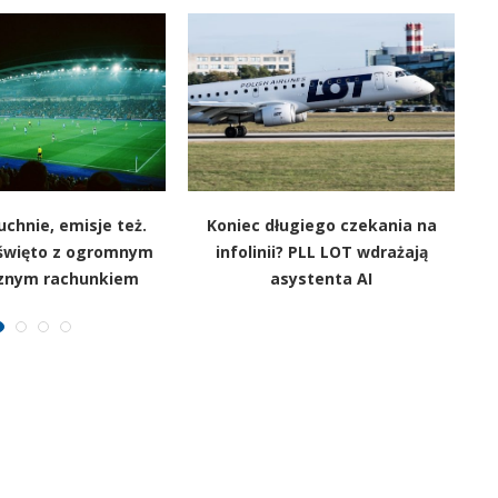
chnie, emisje też.
Koniec długiego czekania na
 święto z ogromnym
infolinii? PLL LOT wdrażają
m
znym rachunkiem
asystenta AI