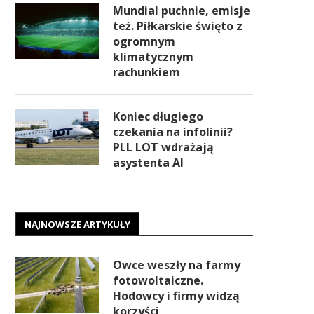
Mundial puchnie, emisje
też. Piłkarskie święto z
ogromnym
klimatycznym
rachunkiem
Koniec długiego
czekania na infolinii?
PLL LOT wdrażają
asystenta AI
NAJNOWSZE ARTYKUŁY
Owce weszły na farmy
fotowoltaiczne.
Hodowcy i firmy widzą
korzyści