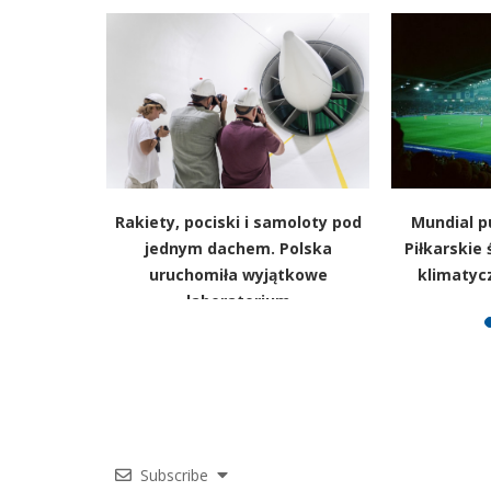
uchar
Rakiety, pociski i samoloty pod
Mundial pu
ietypowych
jednym dachem. Polska
Piłkarskie
ycznych
uruchomiła wyjątkowe
klimatyc
laboratorium
Subscribe