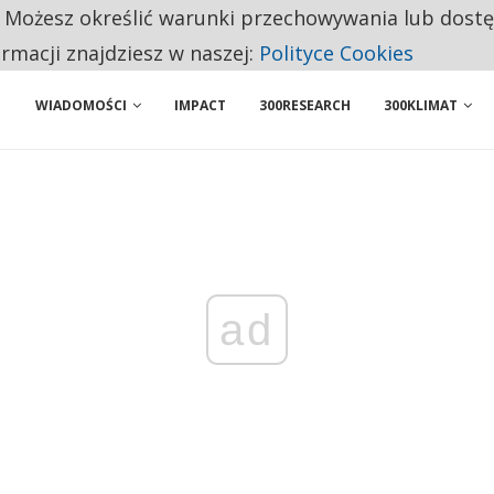
. Możesz określić warunki przechowywania lub dost
 PRZEMYSŁ. NA LIŚCIE SĄ DWA PODMIOTY Z POLSKI
ormacji znajdziesz w naszej:
Polityce Cookies
WIADOMOŚCI
IMPACT
300RESEARCH
300KLIMAT
ad