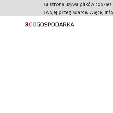
Ta strona używa plików cookies
TYLKO U NAS
RESTRYKCJE CHIN UDERZAJĄ W EUROPEJSKI
Twojej przeglądarce. Więcej inf