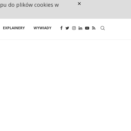
×
ępu do plików cookies w
CO TRZECIĄ ZŁOTÓWKĘ Z EMER
EXPLAINERY
WYWIADY