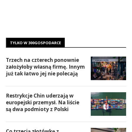
TYLKO W 300GOSPODARCE
Trzech na czterech ponownie
założyłoby własną firmę. Innym
już tak łatwo jej nie polecają
Restrykcje Chin uderzają w
europejski przemysł. Na liście
są dwa podmioty z Polski
Co trzecią złotówkę z