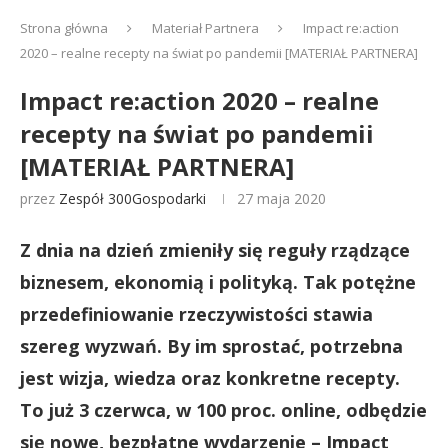
Strona główna
Materiał Partnera
Impact re:action
2020 – realne recepty na świat po pandemii [MATERIAŁ PARTNERA]
Impact re:action 2020 – realne
recepty na świat po pandemii
[MATERIAŁ PARTNERA]
przez
Zespół 300Gospodarki
27 maja 2020
Z dnia na dzień zmieniły się reguły rządzące
biznesem, ekonomią i polityką. Tak potężne
przedefiniowanie rzeczywistości stawia
szereg wyzwań. By im sprostać, potrzebna
jest wizja, wiedza oraz konkretne recepty.
To już 3 czerwca, w 100 proc. online, odbędzie
się nowe, bezpłatne wydarzenie – Impact