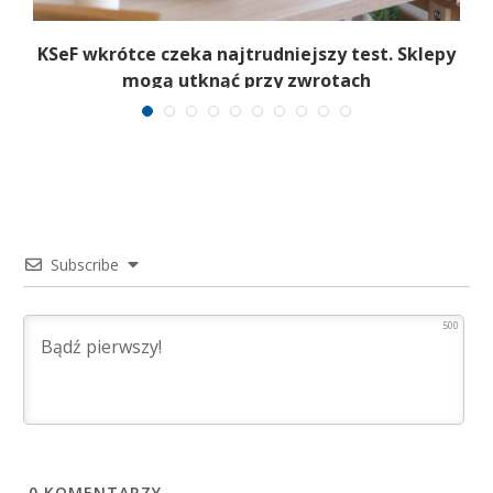
o
KSeF wkrótce czeka najtrudniejszy test. Sklepy
mogą utknąć przy zwrotach
Subscribe
500
0
KOMENTARZY