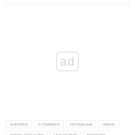
ad
ALIEXPRESS
E-COMMERCE
EKSTRAKLASA
HANDEL
HANDEL DETALICZNY
LECH POZNAŃ
MARKETING