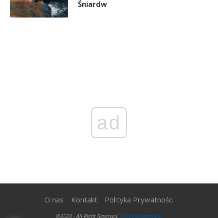
Śniardw
ad
O nas
Kontakt
Polityka Prywatności
@2020 - All Right Reserved.
300gospodarka.pl