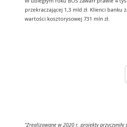
W ubiegłym roku BOŚ zawarł prawie 4 tys
przekraczającej 1,3 mld zł. Klienci banku 
wartości kosztorysowej 731 mln zł.
“Zrealizowane w 2020 r. projekty przyczyniły