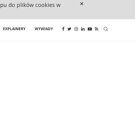
×
ępu do plików cookies w
160 ZNAKÓW TO ZA MAŁO. FUND
EXPLAINERY
WYWIADY