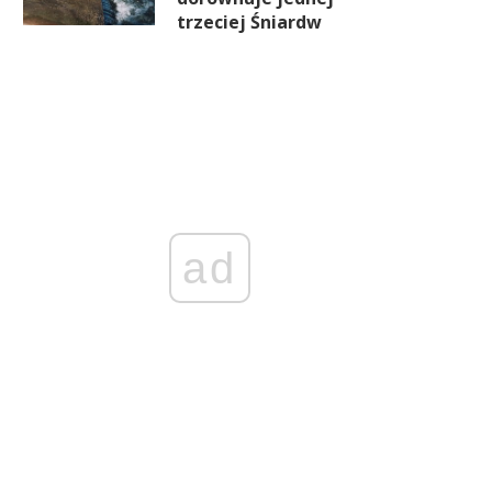
trzeciej Śniardw
ad