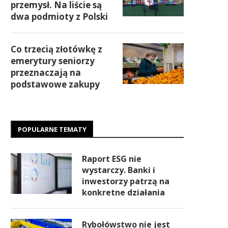
przemysł. Na liście są
dwa podmioty z Polski
Co trzecią złotówkę z
emerytury seniorzy
przeznaczają na
podstawowe zakupy
POPULARNE TEMATY
Raport ESG nie
wystarczy. Banki i
inwestorzy patrzą na
konkretne działania
Rybołówstwo nie jest