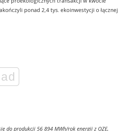
iące proekologicznych transakcji w kwocie
zakończyli ponad 2,4 tys. ekoinwestycji o łącznej
ad
 się do produkcji 56 894 MWh/rok energii z OZE,