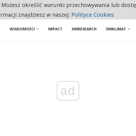
. Możesz określić warunki przechowywania lub dost
ENIA. WIELU KANDYDATÓW NIE ROZPOCZYNA PRACY
ormacji znajdziesz w naszej:
Polityce Cookies
WIADOMOŚCI
IMPACT
300RESEARCH
300KLIMAT
ad