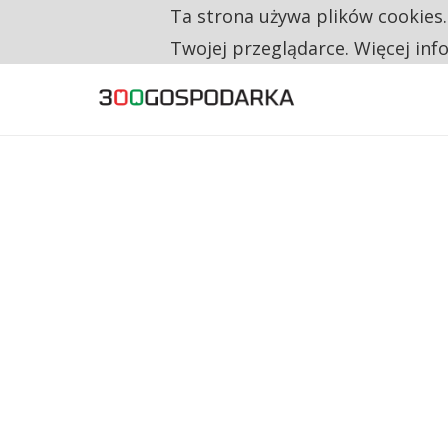
Ta strona używa plików cookies
TYLKO U NAS
NA JEDEN WAKAT PRZYPADAJĄ 62 ZGŁOSZ
Twojej przeglądarce. Więcej inf