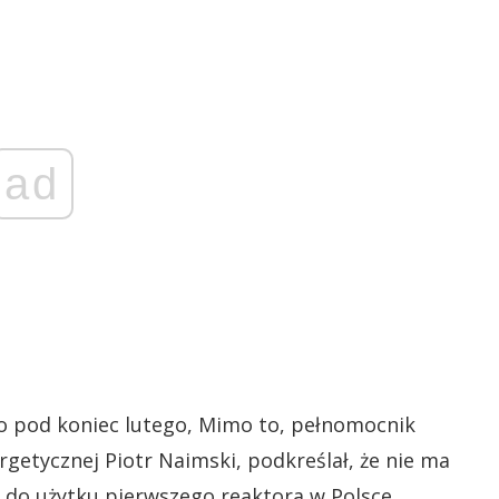
ad
ero pod koniec lutego, Mimo to, pełnomocnik
ergetycznej Piotr Naimski, podkreślał, że nie ma
do użytku pierwszego reaktora w Polsce.