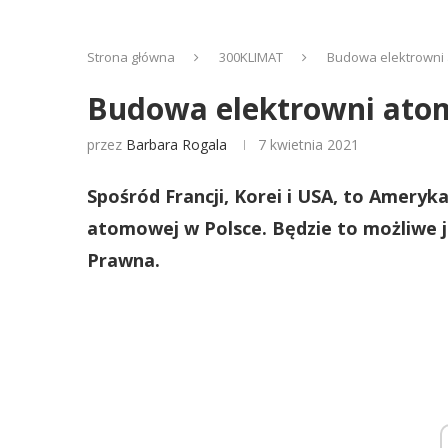
Strona główna
300KLIMAT
Budowa elektrowni a
Budowa elektrowni atom
przez
Barbara Rogala
7 kwietnia 2021
Spośród Francji, Korei i USA, to Ameryk
atomowej w Polsce. Będzie to możliwe j
Prawna.