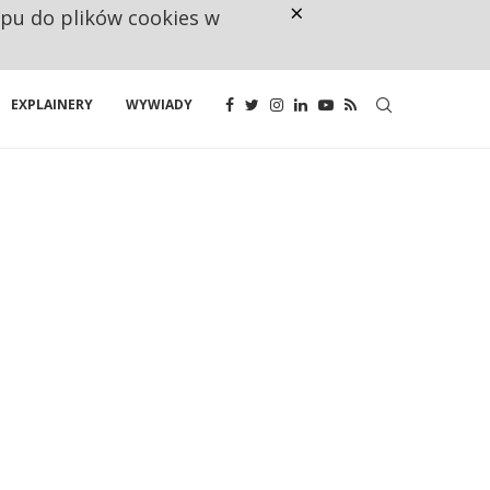
×
ępu do plików cookies w
NA JEDEN WAKAT PRZYPADAJĄ 
EXPLAINERY
WYWIADY