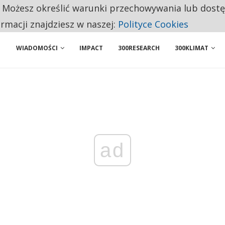
. Możesz określić warunki przechowywania lub dost
NIORZY PRZEZNACZAJĄ NA PODSTAWOWE ZAKUPY
ormacji znajdziesz w naszej:
Polityce Cookies
WIADOMOŚCI
IMPACT
300RESEARCH
300KLIMAT
ad