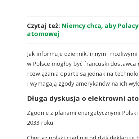
Czytaj też:
Niemcy chcą, aby Polac
atomowej
Jak informuje dziennik, innymi możliwym
w Polsce mógłby być francuski dostawca 
rozwiązania oparte są jednak na technol
i wymagają zgody amerykanów na ich wyk
Długa dyskusja o elektrowni at
Zgodnie z planami energetycznymi Polski
2033 roku.
Chociaż polski rząd nie od dziś deklaruje