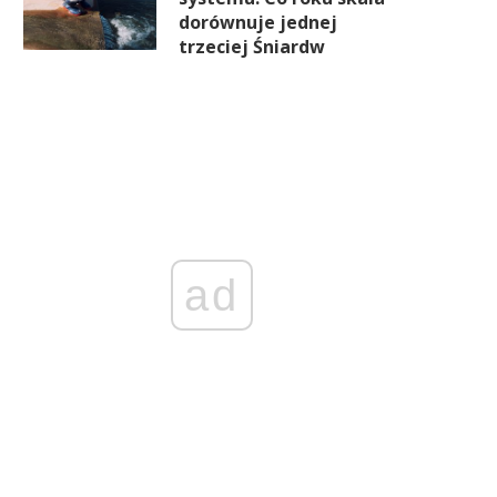
dorównuje jednej
trzeciej Śniardw
ad