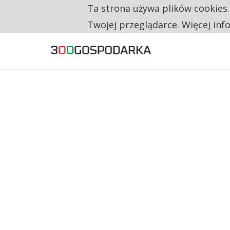
Ta strona używa plików cookies
TYLKO U NAS
CO TRZECIĄ ZŁOTÓWKĘ Z EMERYTURY SE
Twojej przeglądarce. Więcej inf