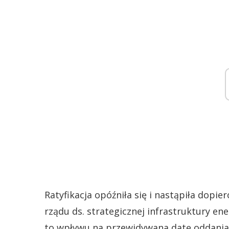
Ratyfikacja opóźniła się i nastąpiła dopi
rządu ds. strategicznej infrastruktury en
to wpływu na przewidywana datę oddania 