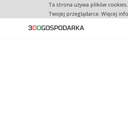
Ta strona używa plików cookies
TYLKO U NAS
NA JEDEN WAKAT PRZYPADAJĄ 62 ZGŁOSZ
Twojej przeglądarce. Więcej inf