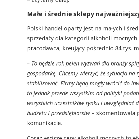
Małe i średnie sklepy najważniejs
Polski handel oparty jest na małych i śre
sprzedaży dla kategorii alkoholi mocnych 
pracodawca, kreujący pośrednio 84 tys. m
– To będzie rok pełen wyzwań dla branży spi
gospodarkę. Chcemy wierzyć, że sytuacja na 
stabilizować. Firmy będą mogły wrócić do in
to jednak przede wszystkim od polityki poda
wszystkich uczestników rynku i uwzględniać 
budżetu i przedsiębiorstw
– skomentowała p
komunikacie.
Coraz wyższe ceny alkoholi mocnych to e