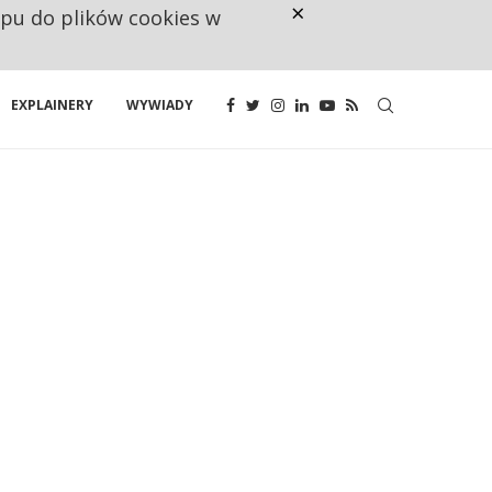
×
ępu do plików cookies w
160 ZNAKÓW TO ZA MAŁO. FUND
EXPLAINERY
WYWIADY