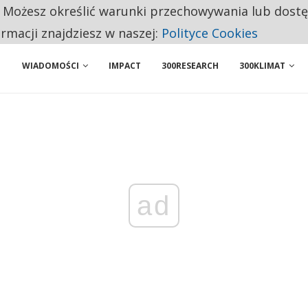
. Możesz określić warunki przechowywania lub dost
ENIA. WIELU KANDYDATÓW NIE ROZPOCZYNA PRACY
ormacji znajdziesz w naszej:
Polityce Cookies
WIADOMOŚCI
IMPACT
300RESEARCH
300KLIMAT
ad