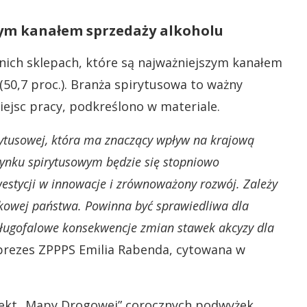
zym kanałem sprzedaży alkoholu
dnich sklepach, które są najważniejszym kanałem
(50,7 proc.). Branża spirytusowa to ważny
iejsc pracy, podkreślono w materiale.
rytusowej, która ma znaczący wpływ na krajową
rynku spirytusowym będzie się stopniowo
westycji w innowacje i zrównoważony rozwój. Zależy
tkowej państwa. Powinna być sprawiedliwa dla
długofalowe konsekwencje zmian stawek akcyzy dla
rezes ZPPPS Emilia Rabenda, cytowana w
fekt „Mapy Drogowej” corocznych podwyżek