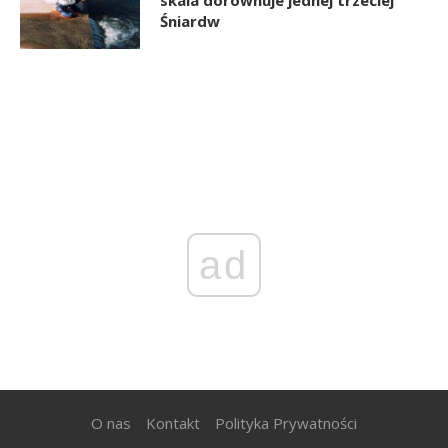
Śniardw
ad
O nas
Kontakt
Polityka Prywatności