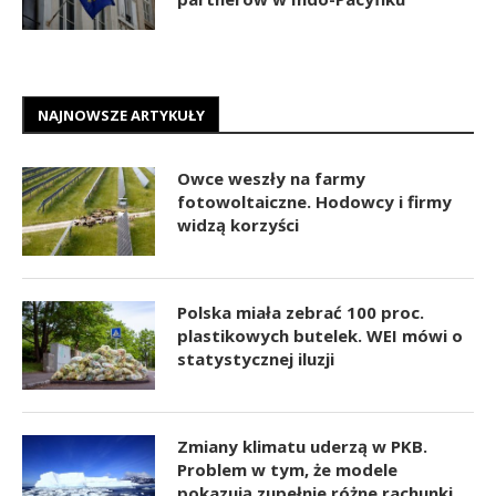
NAJNOWSZE ARTYKUŁY
Owce weszły na farmy
fotowoltaiczne. Hodowcy i firmy
widzą korzyści
Polska miała zebrać 100 proc.
plastikowych butelek. WEI mówi o
statystycznej iluzji
Zmiany klimatu uderzą w PKB.
Problem w tym, że modele
pokazują zupełnie różne rachunki