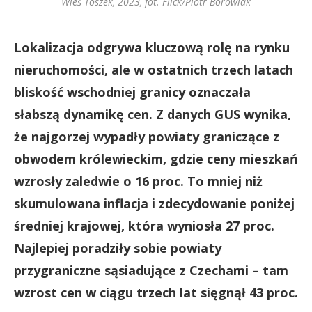
Wieś Toszek, 2023, fot. Flick/Piotr Borowiak
Lokalizacja odgrywa kluczową rolę na rynku
nieruchomości, ale w ostatnich trzech latach
bliskość wschodniej granicy oznaczała
słabszą dynamikę cen. Z danych GUS wynika,
że najgorzej wypadły powiaty graniczące z
obwodem królewieckim, gdzie ceny mieszkań
wzrosły zaledwie o 16 proc. To mniej niż
skumulowana inflacja i zdecydowanie poniżej
średniej krajowej, która wyniosła 27 proc.
Najlepiej poradziły sobie powiaty
przygraniczne sąsiadujące z Czechami – tam
wzrost cen w ciągu trzech lat sięgnął 43 proc.