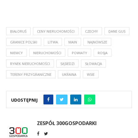
BIAŁORUŚ
CENY NIERUCHOMOŚCI
CZECHY
DANE GUS
GRANICE POLSKI
LITWA
MAIN
NAJNOWSZE
NIEMCY
NIERUCHOMOŚCI
POWIATY
ROSJA
RYNEK NIERUCHOMOŚCI
SĄSIEDZI
SŁOWACJA
TERENY PRZYGRANICZNE
UKRAINA
WSIE
UDOSTĘPNIJ
ZESPÓŁ 300GOSPODARKI