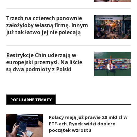
Trzech na czterech ponownie
założyłoby własną firmę. Innym
już tak łatwo jej nie polecają
Restrykcje Chin uderzają w
europejski przemysł. Na liście
są dwa podmioty z Polski
POPULARNE TEMATY
Polacy mają już prawie 20 mld zł w
ETF-ach. Rynek widzi dopiero
początek wzrostu