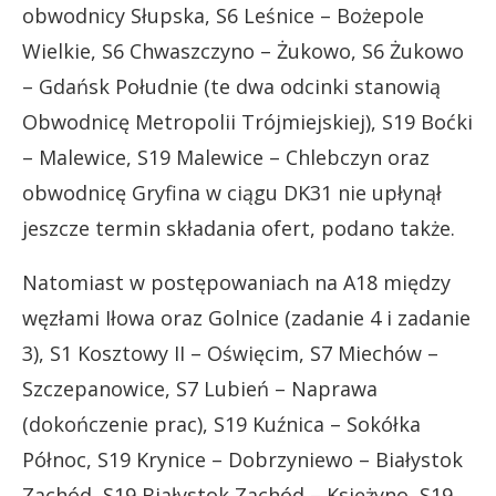
obwodnicy Słupska, S6 Leśnice – Bożepole
Wielkie, S6 Chwaszczyno – Żukowo, S6 Żukowo
– Gdańsk Południe (te dwa odcinki stanowią
Obwodnicę Metropolii Trójmiejskiej), S19 Boćki
– Malewice, S19 Malewice – Chlebczyn oraz
obwodnicę Gryfina w ciągu DK31 nie upłynął
jeszcze termin składania ofert, podano także.
Natomiast w postępowaniach na A18 między
węzłami Iłowa oraz Golnice (zadanie 4 i zadanie
3), S1 Kosztowy II – Oświęcim, S7 Miechów –
Szczepanowice, S7 Lubień – Naprawa
(dokończenie prac), S19 Kuźnica – Sokółka
Północ, S19 Krynice – Dobrzyniewo – Białystok
Zachód, S19 Białystok Zachód – Księżyno, S19