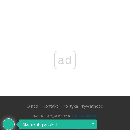
ad
O nas
Kontakt
Polityka Prywatności
@2020 - All Right Reserved.
300gospodarka.pl
x
Skomentuj artykuł
WRÓĆ NA GÓRĘ