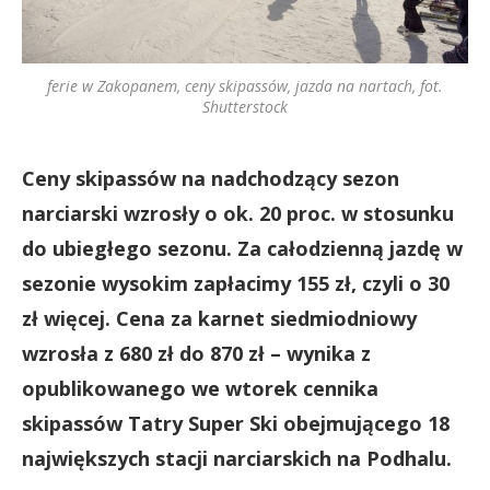
ferie w Zakopanem, ceny skipassów, jazda na nartach, fot.
Shutterstock
Ceny skipassów na nadchodzący sezon
narciarski wzrosły o ok. 20 proc. w stosunku
do ubiegłego sezonu. Za całodzienną jazdę w
sezonie wysokim zapłacimy 155 zł, czyli o 30
zł więcej. Cena za karnet siedmiodniowy
wzrosła z 680 zł do 870 zł – wynika z
opublikowanego we wtorek cennika
skipassów Tatry Super Ski obejmującego 18
największych stacji narciarskich na Podhalu.