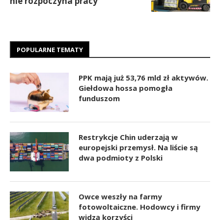
nie rozpoczyna pracy
POPULARNE TEMATY
PPK mają już 53,76 mld zł aktywów.
Giełdowa hossa pomogła
funduszom
Restrykcje Chin uderzają w
europejski przemysł. Na liście są
dwa podmioty z Polski
Owce weszły na farmy
fotowoltaiczne. Hodowcy i firmy
widzą korzyści