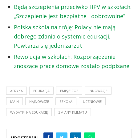
Będą szczepienia przeciwko HPV w szkołach.
„Szczepienie jest bezpłatne i dobrowolne”
Polska szkoła na tróję: Polacy nie mają
dobrego zdania o systemie edukacji.
Powtarza się jeden zarzut
Rewolucja w szkołach. Rozporządzenie
znoszące prace domowe zostało podpisane
AFRYKA
EDUKACJA
EMISJE CO2
INNOWACJE
MAIN
NAJNOWSZE
SZKOŁA
UCZNIOWIE
WYDATKI NA EDUKACJĘ
ZMIANY KLIMATU
UDOSTĘPNIJ