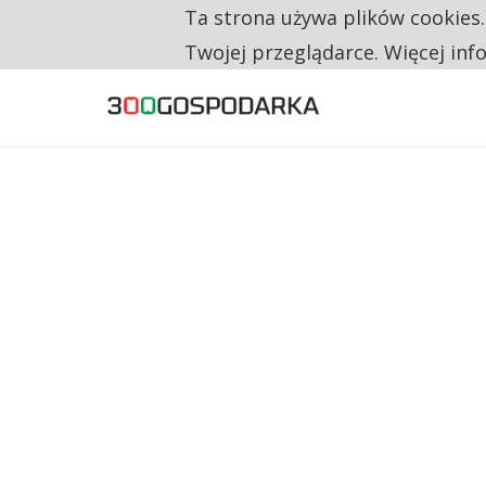
Ta strona używa plików cookies
TYLKO U NAS
160 ZNAKÓW TO ZA MAŁO. FUNDACJA PRO
Twojej przeglądarce. Więcej inf