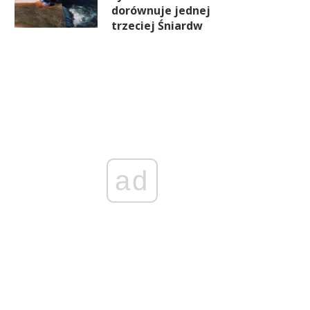
dorównuje jednej
trzeciej Śniardw
ad