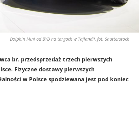
Dolphin Mini od BYD na targach w Tajlandii, fot. Shutterstock
wca br. przedsprzedaż trzech pierwszych
sce. Fizyczne dostawy pierwszych
łalności w Polsce spodziewana jest pod koniec