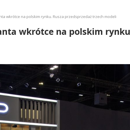
ganta wkrótce na polskim rynku. Rusza przedsprzedaż trzech modeli
ganta wkrótce na polskim rynk