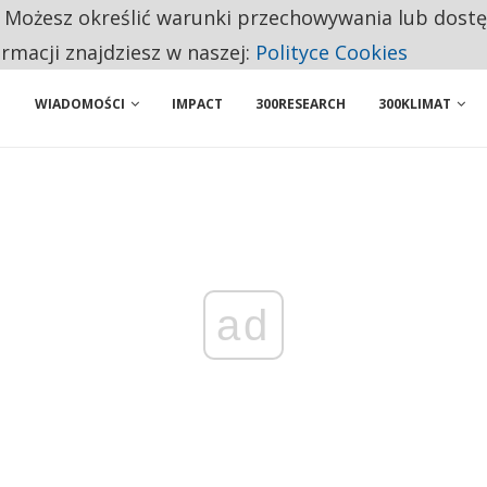
. Możesz określić warunki przechowywania lub dost
PONUJE PROSTĄ ZMIANĘ, KTÓRA MOŻE OGRANICZYĆ CHAOS W KRYZYSIE
ormacji znajdziesz w naszej:
Polityce Cookies
WIADOMOŚCI
IMPACT
300RESEARCH
300KLIMAT
ad