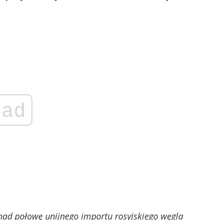
ad
nad połowę unijnego importu rosyjskiego węgla