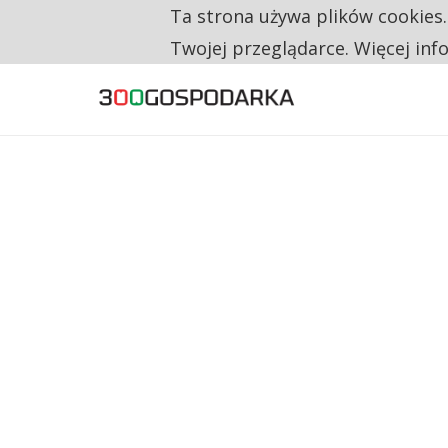
Ta strona używa plików cookies
TYLKO U NAS
CO TRZECIĄ ZŁOTÓWKĘ Z EMERYTURY SE
Twojej przeglądarce. Więcej inf