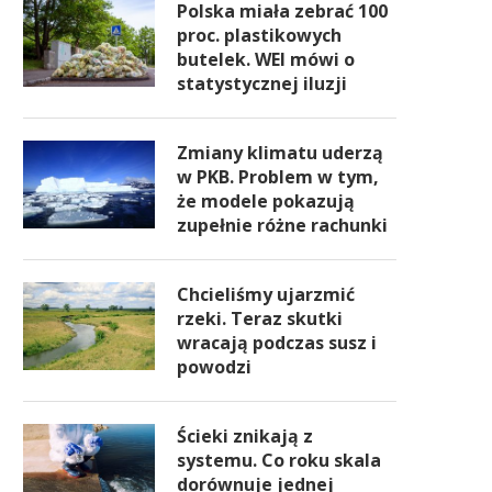
Polska miała zebrać 100
proc. plastikowych
butelek. WEI mówi o
statystycznej iluzji
Zmiany klimatu uderzą
w PKB. Problem w tym,
że modele pokazują
zupełnie różne rachunki
Chcieliśmy ujarzmić
rzeki. Teraz skutki
wracają podczas susz i
powodzi
Ścieki znikają z
systemu. Co roku skala
dorównuje jednej