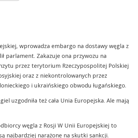
opejskiej, wprowadza embargo na dostawy węgla z
lił parlament. Zakazuje ona przywozu na
anzytu przez terytorium Rzeczypospolitej Polskiej
syjskiej oraz z niekontrolowanych przez
onieckiego i ukraińskiego obwodu ługańskiego.
iel uzgodniła też cała Unia Europejska. Ale mają
odbiorcy węgla z Rosji W Unii Europejskiej to
 są najbardziej narażone na skutki sankcji.