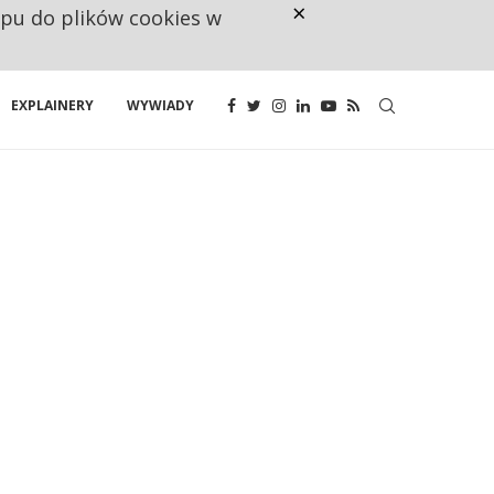
×
ępu do plików cookies w
NA JEDEN WAKAT PRZYPADAJĄ 
EXPLAINERY
WYWIADY