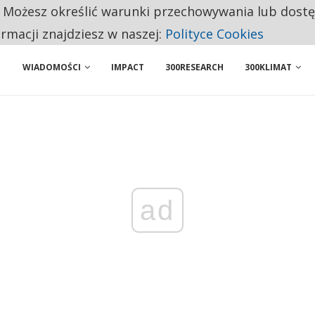
. Możesz określić warunki przechowywania lub dost
NIORZY PRZEZNACZAJĄ NA PODSTAWOWE ZAKUPY
ormacji znajdziesz w naszej:
Polityce Cookies
WIADOMOŚCI
IMPACT
300RESEARCH
300KLIMAT
ad