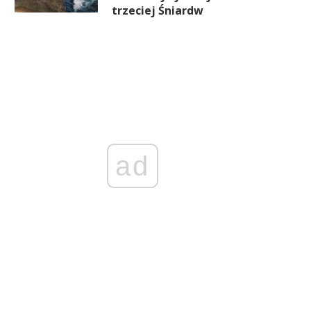
trzeciej Śniardw
ad