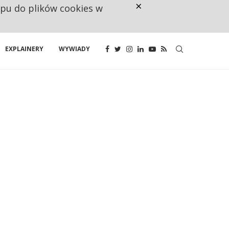
×
ępu do plików cookies w
160 ZNAKÓW TO ZA MAŁO. FUND
EXPLAINERY
WYWIADY