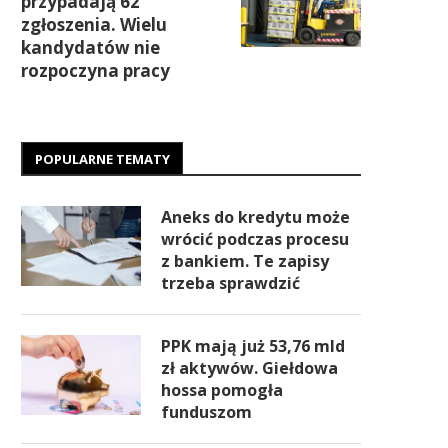
przypadają 62
zgłoszenia. Wielu
kandydatów nie
rozpoczyna pracy
POPULARNE TEMATY
Aneks do kredytu może
wrócić podczas procesu
z bankiem. Te zapisy
trzeba sprawdzić
PPK mają już 53,76 mld
zł aktywów. Giełdowa
hossa pomogła
funduszom