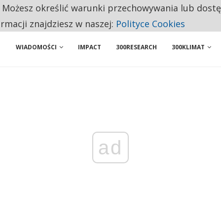
. Możesz określić warunki przechowywania lub dost
ENIA. WIELU KANDYDATÓW NIE ROZPOCZYNA PRACY
ormacji znajdziesz w naszej:
Polityce Cookies
WIADOMOŚCI
IMPACT
300RESEARCH
300KLIMAT
ad