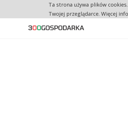
Ta strona używa plików cookies
TYLKO U NAS
NA JEDEN WAKAT PRZYPADAJĄ 62 ZGŁOSZ
Twojej przeglądarce. Więcej inf