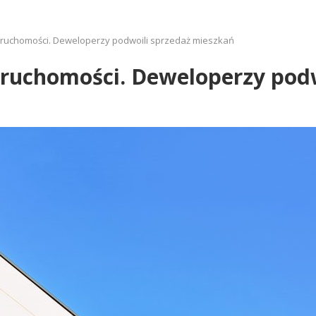
ieruchomości. Deweloperzy podwoili sprzedaż mieszkań
eruchomości. Deweloperzy pod