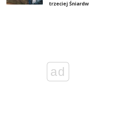
trzeciej Śniardw
ad