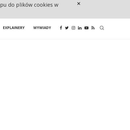
×
ępu do plików cookies w
NA JEDEN WAKAT PRZYPADAJĄ 
EXPLAINERY
WYWIADY