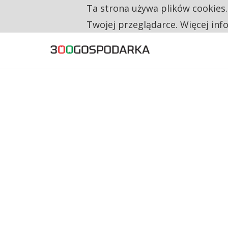
Ta strona używa plików cookies
TYLKO U NAS
CO TRZECIĄ ZŁOTÓWKĘ Z EMERYTURY SE
Twojej przeglądarce. Więcej inf