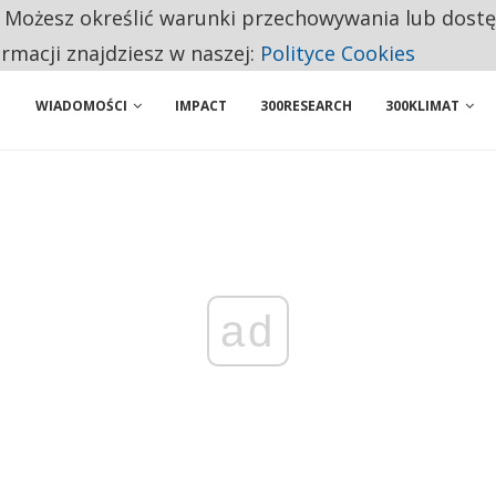
. Możesz określić warunki przechowywania lub dost
NIORZY PRZEZNACZAJĄ NA PODSTAWOWE ZAKUPY
ormacji znajdziesz w naszej:
Polityce Cookies
WIADOMOŚCI
IMPACT
300RESEARCH
300KLIMAT
ad