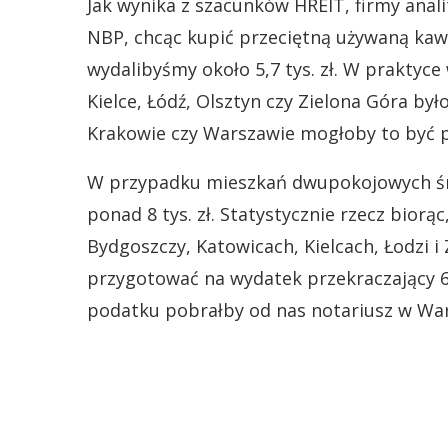
Jak wynika z szacunków HREIT, firmy anal
NBP, chcąc kupić przeciętną używaną ka
wydalibyśmy około 5,7 tys. zł. W praktyce
Kielce, Łódź, Olsztyn czy Zielona Góra było
Krakowie czy Warszawie mogłoby to być pon
W przypadku mieszkań dwupokojowych śre
ponad 8 tys. zł. Statystycznie rzecz bior
Bydgoszczy, Katowicach, Kielcach, Łodzi i
przygotować na wydatek przekraczający 6 ty
podatku pobrałby od nas notariusz w War