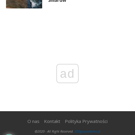
ad
O nas
Kontakt
Polityka Prywatności
@2020 - All Right Reserved.
300gospodarka.pl