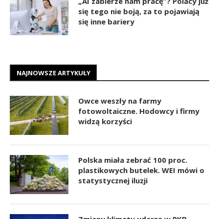
„AI zabierze nam pracę”? Polacy już
się tego nie boją, za to pojawiają
się inne bariery
NAJNOWSZE ARTYKUŁY
Owce weszły na farmy
fotowoltaiczne. Hodowcy i firmy
widzą korzyści
Polska miała zebrać 100 proc.
plastikowych butelek. WEI mówi o
statystycznej iluzji
Zmiany klimatu uderzą w PKB.