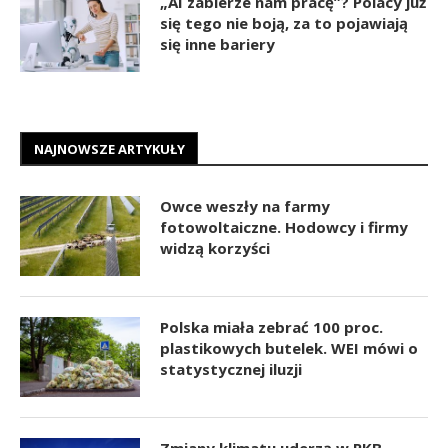
„AI zabierze nam pracę”? Polacy już
się tego nie boją, za to pojawiają
się inne bariery
NAJNOWSZE ARTYKUŁY
Owce weszły na farmy
fotowoltaiczne. Hodowcy i firmy
widzą korzyści
Polska miała zebrać 100 proc.
plastikowych butelek. WEI mówi o
statystycznej iluzji
Zmiany klimatu uderzą w PKB.