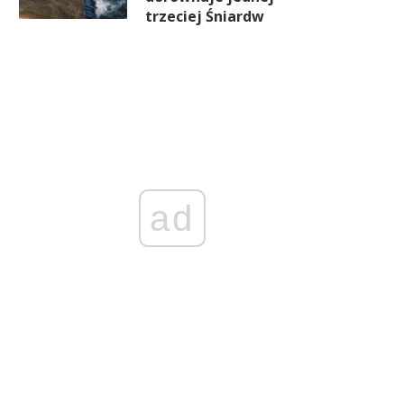
trzeciej Śniardw
ad