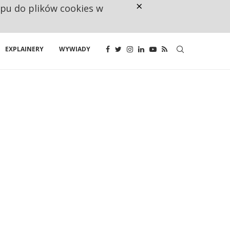
×
ępu do plików cookies w
NA JEDEN WAKAT PRZYPADAJĄ 
EXPLAINERY
WYWIADY