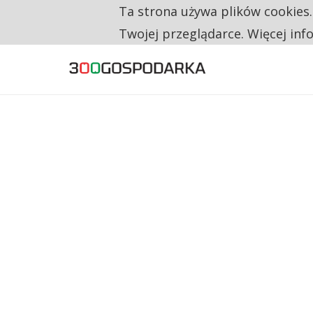
Ta strona używa plików cookies
TYLKO U NAS
CO TRZECIĄ ZŁOTÓWKĘ Z EMERYTURY SE
Twojej przeglądarce. Więcej inf