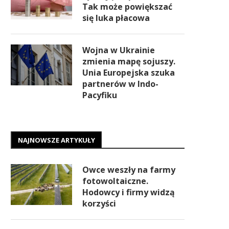
Tak może powiększać
się luka płacowa
Wojna w Ukrainie
zmienia mapę sojuszy.
Unia Europejska szuka
partnerów w Indo-
Pacyfiku
NAJNOWSZE ARTYKUŁY
Owce weszły na farmy
fotowoltaiczne.
Hodowcy i firmy widzą
korzyści