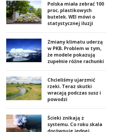
Polska miała zebrać 100
proc. plastikowych
butelek. WEI mówi o
statystycznej iluzji
Zmiany klimatu uderzą
w PKB. Problem w tym,
że modele pokazują
zupełnie różne rachunki
Chcieliśmy ujarzmić
rzeki. Teraz skutki
wracają podczas susz i
powodzi
Ścieki znikają z
systemu. Co roku skala
dorównuje jednej