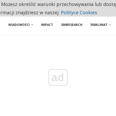
. Możesz określić warunki przechowywania lub dost
NIORZY PRZEZNACZAJĄ NA PODSTAWOWE ZAKUPY
ormacji znajdziesz w naszej:
Polityce Cookies
WIADOMOŚCI
IMPACT
300RESEARCH
300KLIMAT
ad