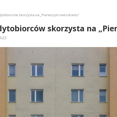
dytobiorców skorzysta na „Pierwszym mieszkaniu”
edytobiorców skorzysta na „Pi
2023