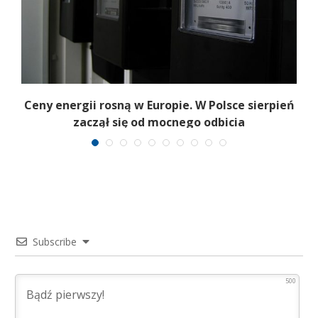
Ceny energii rosną w Europie. W Polsce sierpień
K
zaczął się od mocnego odbicia
Subscribe
500