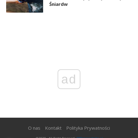
Śniardw
ad
O nas
Kontakt
Polityka Prywatności