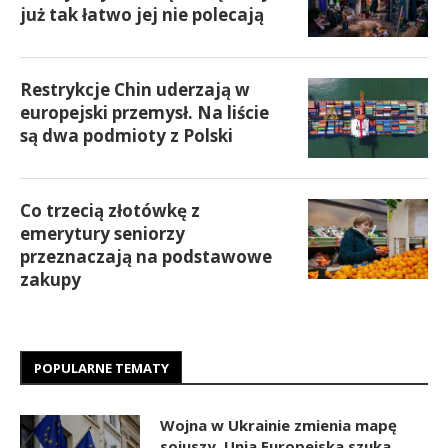
już tak łatwo jej nie polecają
Restrykcje Chin uderzają w
europejski przemysł. Na liście
są dwa podmioty z Polski
Co trzecią złotówkę z
emerytury seniorzy
przeznaczają na podstawowe
zakupy
POPULARNE TEMATY
Wojna w Ukrainie zmienia mapę
sojuszy. Unia Europejska szuka