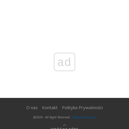
ad
O nas
Kontakt
Polityka Prywatności
@2020 - All Right Reserved.
300gospodarka.pl