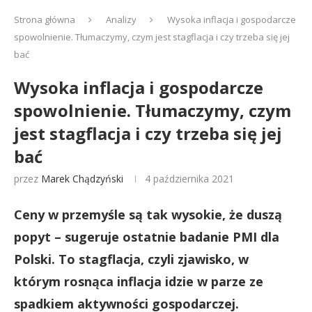
Strona główna
Analizy
Wysoka inflacja i gospodarcze
spowolnienie. Tłumaczymy, czym jest stagflacja i czy trzeba się jej
bać
Wysoka inflacja i gospodarcze
spowolnienie. Tłumaczymy, czym
jest stagflacja i czy trzeba się jej
bać
przez
Marek Chądzyński
4 października 2021
Ceny w przemyśle są tak wysokie, że duszą
popyt – sugeruje ostatnie badanie PMI dla
Polski. To stagflacja, czyli zjawisko, w
którym rosnąca inflacja idzie w parze ze
spadkiem aktywności gospodarczej.