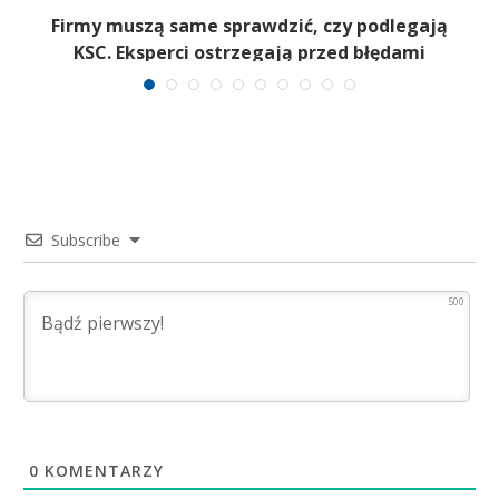
Firmy muszą same sprawdzić, czy podlegają
T
KSC. Eksperci ostrzegają przed błędami
Subscribe
500
0
KOMENTARZY