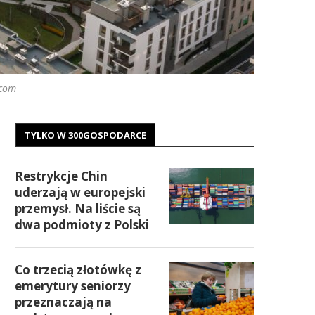
.com
TYLKO W 300GOSPODARCE
Restrykcje Chin
uderzają w europejski
przemysł. Na liście są
dwa podmioty z Polski
Co trzecią złotówkę z
emerytury seniorzy
przeznaczają na