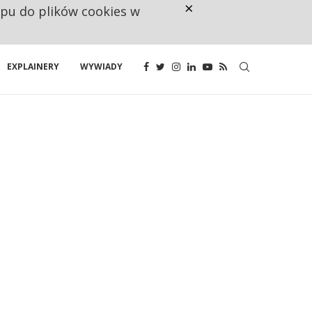
×
ępu do plików cookies w
160 ZNAKÓW TO ZA MAŁO. FUND
EXPLAINERY
WYWIADY