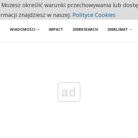
. Możesz określić warunki przechowywania lub dost
ENIA. WIELU KANDYDATÓW NIE ROZPOCZYNA PRACY
ormacji znajdziesz w naszej:
Polityce Cookies
WIADOMOŚCI
IMPACT
300RESEARCH
300KLIMAT
ad