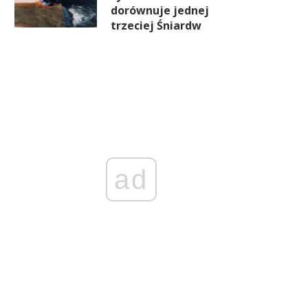
dorównuje jednej
trzeciej Śniardw
ad