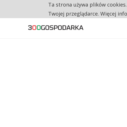
Ta strona używa plików cookies
TYLKO U NAS
NA JEDEN WAKAT PRZYPADAJĄ 62 ZGŁOSZ
Twojej przeglądarce. Więcej inf