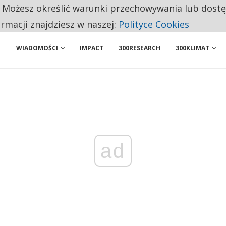
. Możesz określić warunki przechowywania lub dost
ENIA. WIELU KANDYDATÓW NIE ROZPOCZYNA PRACY
ormacji znajdziesz w naszej:
Polityce Cookies
WIADOMOŚCI
IMPACT
300RESEARCH
300KLIMAT
ad