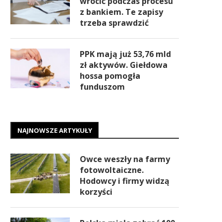
wrócić podczas procesu
z bankiem. Te zapisy
trzeba sprawdzić
PPK mają już 53,76 mld
zł aktywów. Giełdowa
hossa pomogła
funduszom
NAJNOWSZE ARTYKUŁY
Owce weszły na farmy
fotowoltaiczne.
Hodowcy i firmy widzą
korzyści