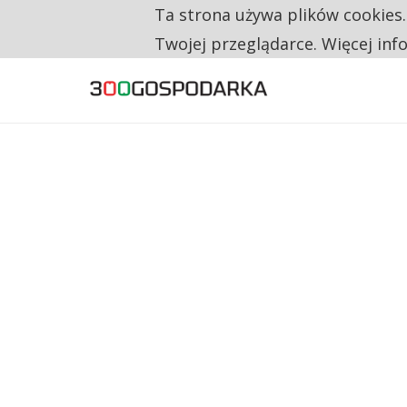
Ta strona używa plików cookies
TYLKO U NAS
NA JEDEN WAKAT PRZYPADAJĄ 62 ZGŁOSZ
Twojej przeglądarce. Więcej inf