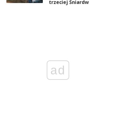
trzeciej Śniardw
ad