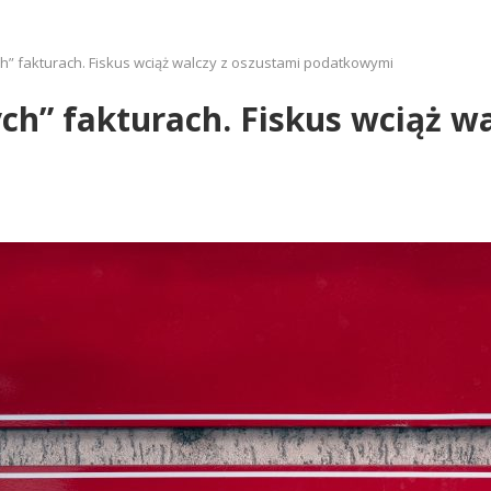
ch” fakturach. Fiskus wciąż walczy z oszustami podatkowymi
ych” fakturach. Fiskus wciąż w