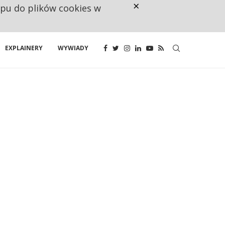
×
ępu do plików cookies w
160 ZNAKÓW TO ZA MAŁO. FUND
EXPLAINERY
WYWIADY