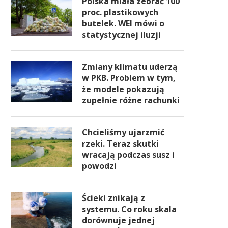
Polska miała zebrać 100
proc. plastikowych
butelek. WEI mówi o
statystycznej iluzji
Zmiany klimatu uderzą
w PKB. Problem w tym,
że modele pokazują
zupełnie różne rachunki
Chcieliśmy ujarzmić
rzeki. Teraz skutki
wracają podczas susz i
powodzi
Ścieki znikają z
systemu. Co roku skala
dorównuje jednej