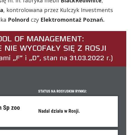
się m. in. fabryka mebli
BlackRedWhite
,
a
, kontrolowana przez Kulczyk Investments
ska
Polnord
czy
Elektromontaż Poznań.