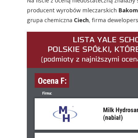
Na liście z oceną niedostateczną znalazły 
producent wyrobów mleczarskich
Bakom
grupa chemiczna
Ciech
, firma deweloper