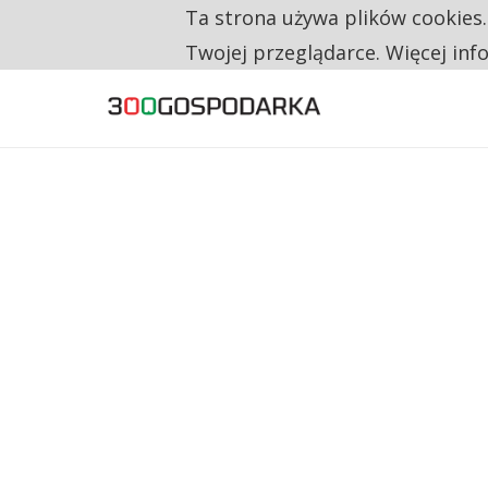
Ta strona używa plików cookies
TYLKO U NAS
160 ZNAKÓW TO ZA MAŁO. FUNDACJA PRO
Twojej przeglądarce. Więcej inf