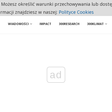
. Możesz określić warunki przechowywania lub dost
PONUJE PROSTĄ ZMIANĘ, KTÓRA MOŻE OGRANICZYĆ CHAOS W KRYZYSIE
ormacji znajdziesz w naszej:
Polityce Cookies
WIADOMOŚCI
IMPACT
300RESEARCH
300KLIMAT
ad