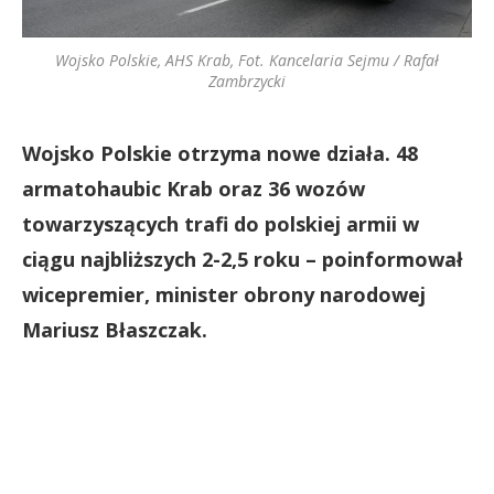
Wojsko Polskie, AHS Krab, Fot. Kancelaria Sejmu / Rafał
Zambrzycki
Wojsko Polskie otrzyma nowe działa. 48
armatohaubic Krab oraz 36 wozów
towarzyszących trafi do polskiej armii w
ciągu najbliższych 2-2,5 roku – poinformował
wicepremier, minister obrony narodowej
Mariusz Błaszczak.