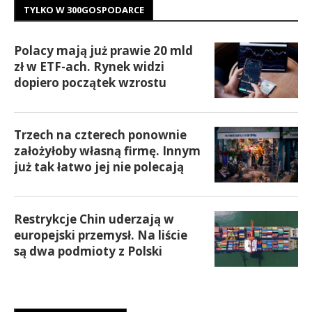
TYLKO W 300GOSPODARCE
Polacy mają już prawie 20 mld
zł w ETF-ach. Rynek widzi
dopiero początek wzrostu
Trzech na czterech ponownie
założyłoby własną firmę. Innym
już tak łatwo jej nie polecają
Restrykcje Chin uderzają w
europejski przemysł. Na liście
są dwa podmioty z Polski