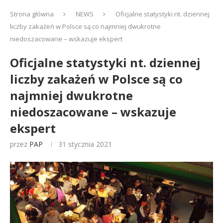
Strona główna
NEWS
Oficjalne statystyki nt. dziennej
liczby zakażeń w Polsce są co najmniej dwukrotne
niedoszacowane – wskazuje ekspert
Oficjalne statystyki nt. dziennej
liczby zakażeń w Polsce są co
najmniej dwukrotne
niedoszacowane – wskazuje
ekspert
przez
PAP
31 stycznia 2021