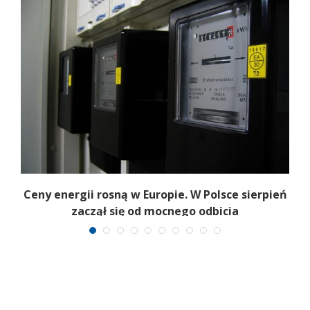
Ceny energii rosną w Europie. W Polsce sierpień
K
zaczął się od mocnego odbicia