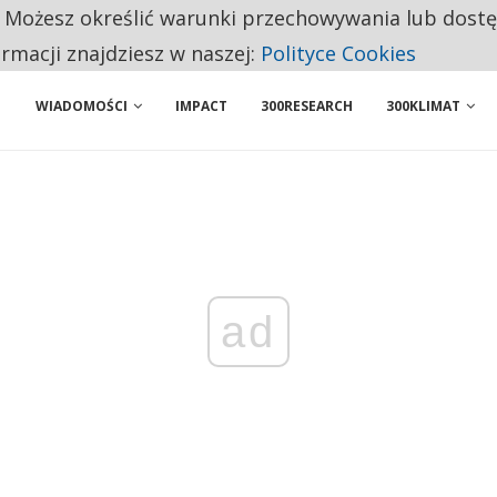
. Możesz określić warunki przechowywania lub dost
NIORZY PRZEZNACZAJĄ NA PODSTAWOWE ZAKUPY
ormacji znajdziesz w naszej:
Polityce Cookies
WIADOMOŚCI
IMPACT
300RESEARCH
300KLIMAT
ad