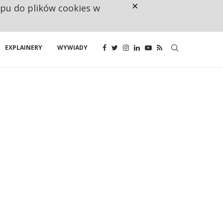
×
ępu do plików cookies w
NA JEDEN WAKAT PRZYPADAJĄ 
EXPLAINERY
WYWIADY