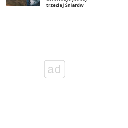
trzeciej Śniardw
ad