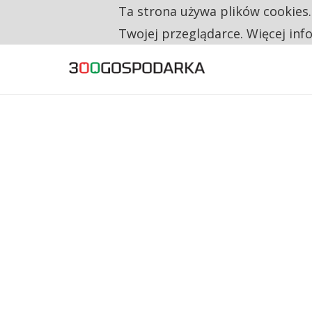
Ta strona używa plików cookies
TYLKO U NAS
CO TRZECIĄ ZŁOTÓWKĘ Z EMERYTURY SE
Twojej przeglądarce. Więcej inf