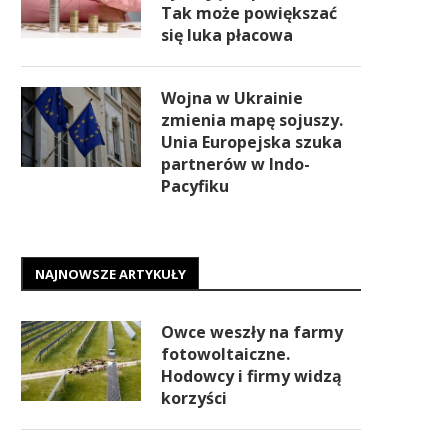
Tak może powiększać
się luka płacowa
Wojna w Ukrainie
zmienia mapę sojuszy.
Unia Europejska szuka
partnerów w Indo-
Pacyfiku
NAJNOWSZE ARTYKUŁY
Owce weszły na farmy
fotowoltaiczne.
Hodowcy i firmy widzą
korzyści