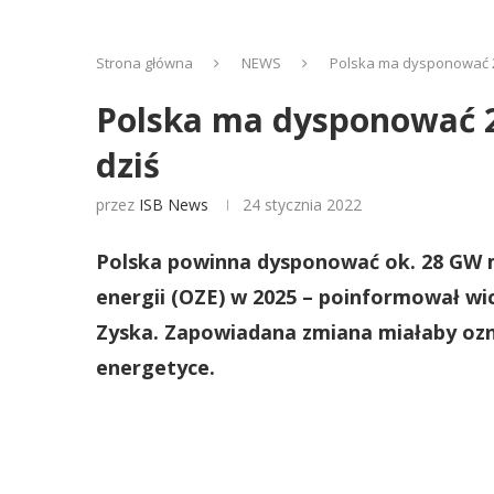
Strona główna
NEWS
Polska ma dysponować 28
Polska ma dysponować 28
dziś
przez
ISB News
24 stycznia 2022
Polska powinna dysponować ok. 28 GW 
energii (OZE) w 2025 – poinformował wi
Zyska. Zapowiadana zmiana miałaby ozna
energetyce.