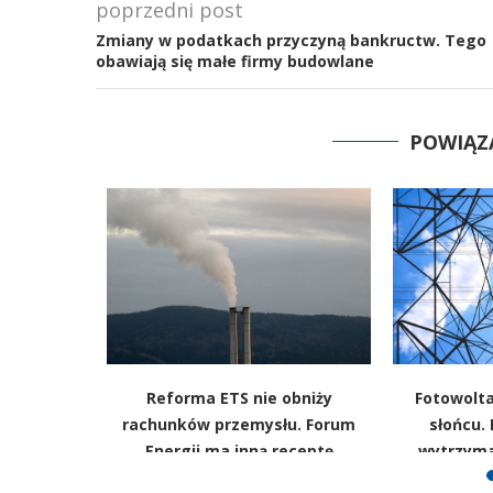
poprzedni post
Zmiany w podatkach przyczyną bankructw. Tego
obawiają się małe firmy budowlane
POWIĄZ
 potencjał
Reforma ETS nie obniży
Fotowolta
opiero na
rachunków przemysłu. Forum
słońcu. 
gi
Energii ma inną receptę
wytrzyma