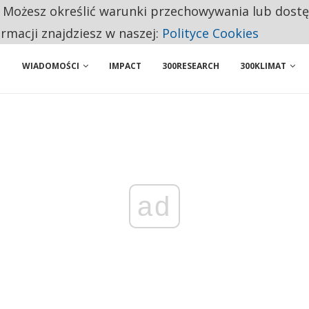
. Możesz określić warunki przechowywania lub dost
 PRZEMYSŁ. NA LIŚCIE SĄ DWA PODMIOTY Z POLSKI
ormacji znajdziesz w naszej:
Polityce Cookies
WIADOMOŚCI
IMPACT
300RESEARCH
300KLIMAT
ad