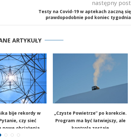
następny post
Testy na Covid-19 w aptekach zaczną się
prawdopodobnie pod koniec tygodnia
ANE ARTYKUŁY
ika bije rekordy w
„Czyste Powietrze” po korekcie.
Fi
Pytanie, czy sieć
Program ma być łatwiejszy, ale
Wi
 nowe obciążenia
kontrola zostaje