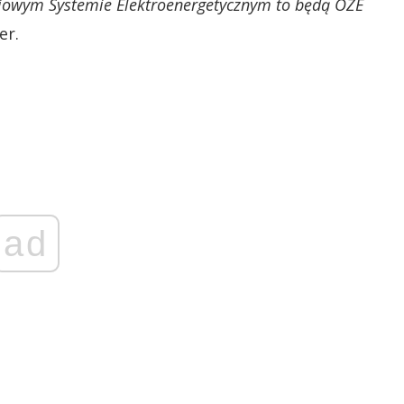
jowym Systemie Elektroenergetycznym to będą OZE
er.
ad