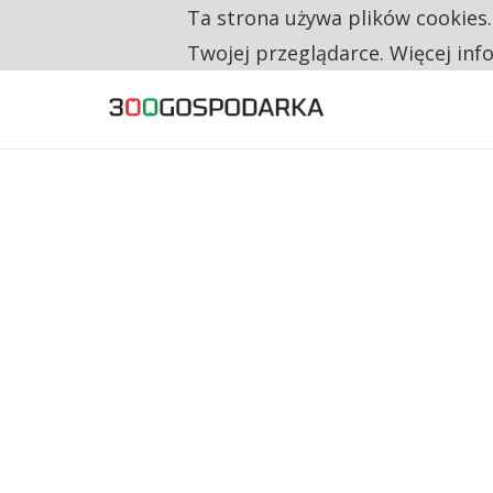
Ta strona używa plików cookies
TYLKO U NAS
RESTRYKCJE CHIN UDERZAJĄ W EUROPEJSKI
Twojej przeglądarce. Więcej inf