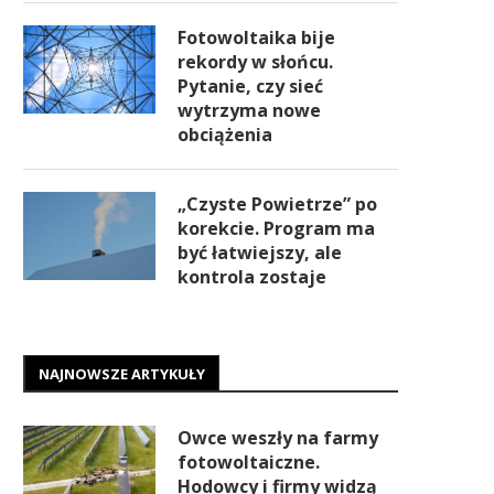
Fotowoltaika bije
rekordy w słońcu.
Pytanie, czy sieć
wytrzyma nowe
obciążenia
„Czyste Powietrze” po
korekcie. Program ma
być łatwiejszy, ale
kontrola zostaje
NAJNOWSZE ARTYKUŁY
Owce weszły na farmy
fotowoltaiczne.
Hodowcy i firmy widzą