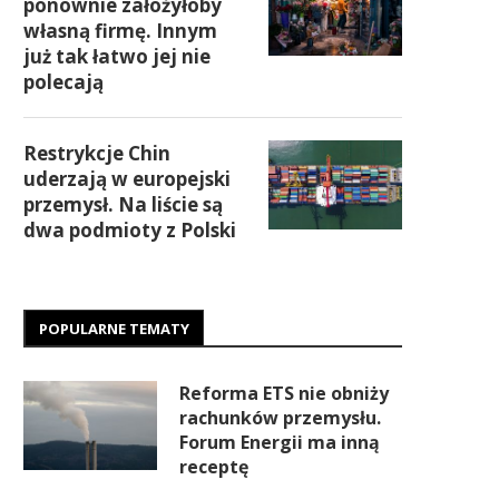
ponownie założyłoby
własną firmę. Innym
już tak łatwo jej nie
polecają
Restrykcje Chin
uderzają w europejski
przemysł. Na liście są
dwa podmioty z Polski
POPULARNE TEMATY
Reforma ETS nie obniży
rachunków przemysłu.
Forum Energii ma inną
receptę