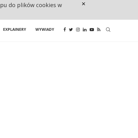
×
ępu do plików cookies w
CO TRZECIĄ ZŁOTÓWKĘ Z EMER
EXPLAINERY
WYWIADY