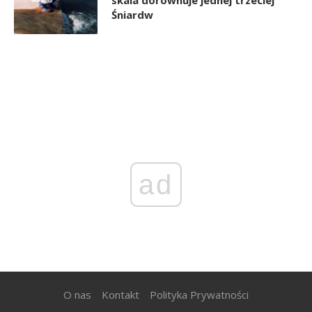
Śniardw
ad
O nas
Kontakt
Polityka Prywatności